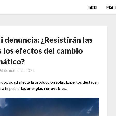
Inicio
Más i
 denuncia: ¿Resistirán las
 los efectos del cambio
mático?
26 de marzo de 2025
a nubosidad afecta la producción solar. Expertos destacan
ara impulsar las
energías renovables
.