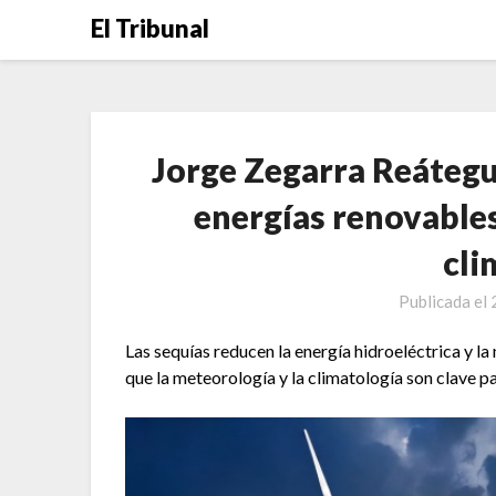
Saltar
El Tribunal
al
contenido
Jorge Zegarra Reátegui
energías renovables
cli
Publicada el
Las sequías reducen la energía hidroeléctrica y l
que la meteorología y la climatología son clave p