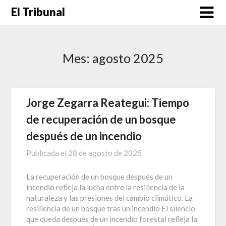
Saltar
El Tribunal
al
contenido
Mes:
agosto 2025
Jorge Zegarra Reategui: Tiempo
de recuperación de un bosque
después de un incendio
Publicada el
28 de agosto de 2025
La recuperación de un bosque después de un
incendio refleja la lucha entre la resiliencia de la
naturaleza y las presiones del cambio climático. La
resiliencia de un bosque tras un incendio El silencio
que queda después de un incendio forestal refleja la