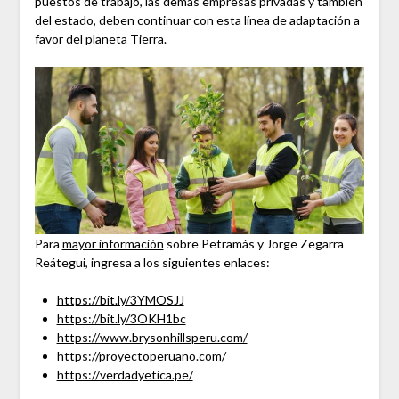
puestos de trabajo, las demás empresas privadas y también
del estado, deben continuar con esta línea de adaptación a
favor del planeta Tierra.
Para
mayor información
sobre Petramás y Jorge Zegarra
Reátegui, ingresa a los siguientes enlaces:
https://bit.ly/3YMOSJJ
https://bit.ly/3OKH1bc
https://www.brysonhillsperu.com/
https://proyectoperuano.com/
https://verdadyetica.pe/