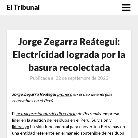
Saltar
El Tribunal
al
contenido
Jorge Zegarra Reátegui:
Electricidad lograda por la
basura recolectada
Publicada el
22 de septiembre de 2023
Jorge Zegarra Reátegui
pionero
en el uso de energías
renovables en el Perú.
El
actual presidente del directorio
de Petramás
, empresa
líder en la gestión de residuos en el Perú. Su
visión y
liderazgo
ha sido fundamental para convertir a Petramás en
una entidad referente en el
manejo sostenible de residuos