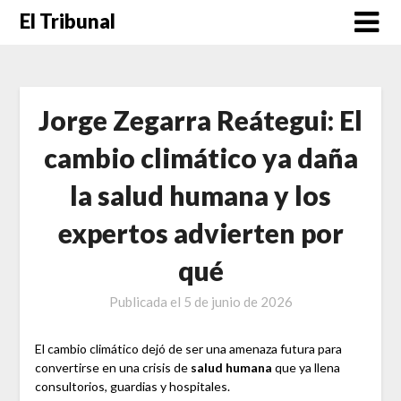
Saltar
El Tribunal
al
contenido
Jorge Zegarra Reátegui: El
cambio climático ya daña
la salud humana y los
expertos advierten por
qué
Publicada el
5 de junio de 2026
El cambio climático dejó de ser una amenaza futura para
convertirse en una crisis de
salud humana
que ya llena
consultorios, guardias y hospitales.