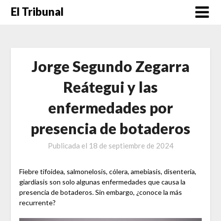
Saltar
El Tribunal
al
contenido
Jorge Segundo Zegarra
Reátegui y las
enfermedades por
presencia de botaderos
Publicada el
18 de septiembre de 2024
Fiebre tifoidea, salmonelosis, cólera, amebiasis, disentería,
giardiasis son solo algunas enfermedades que causa la
presencia de botaderos. Sin embargo, ¿conoce la más
recurrente?